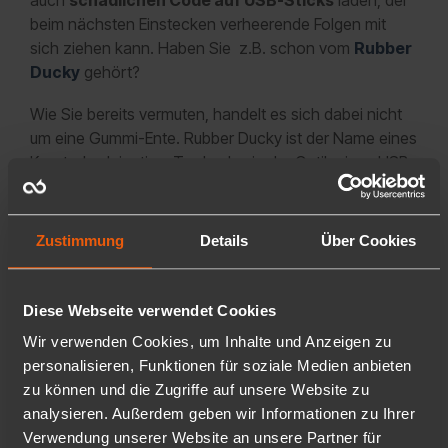
auch
schädlichen Code auf USB-Sticks
laden, der
beim nächsten Einstecken verheerende Folgen mit
sich ziehen kann. Haben Sie z.B. schon vom
Rubber
Ducky
gehört?
Wie Sie bereits vermuten, handelt es sich dabei nicht
um eine Gummi-Ente. Rubber Ducky ist der Name eines
Keystroke-Injection-Tools, das in der Optik eines USB-
Sticks daherkommt und beim Anschließen an einen
Computer automatisch schädliche Skripte ausführen
und somit im schlimmsten Fall das gesamte
Zustimmung
Details
Über Cookies
Unternehmensnetzwerk kompromittieren kann. Ein
Angreifer muss einen solchen Stick nur strategisch
platzieren und hoffen, dass ein neugieriger Mitarbeiter
Diese Webseite verwendet Cookies
ihn findet und an einem Arbeitsrechner ausprobiert...
Wir verwenden Cookies, um Inhalte und Anzeigen zu
personalisieren, Funktionen für soziale Medien anbieten
zu können und die Zugriffe auf unsere Website zu
analysieren. Außerdem geben wir Informationen zu Ihrer
Apps & Tools - die beste
Verwendung unserer Website an unsere Partner für