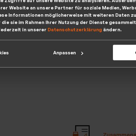
ie Zugriffe auf unsere Website zu analysieren. Außerde
ontrolle
rer Website an unsere Partner für soziale Medien, Werb
ese Informationen möglicherweise mit weiteren Daten zu
r die sie im Rahmen Ihrer Nutzung der Dienste gesammelt
Mehr erfa
jederzeit in unserer
Datenschutzerklärung
ändern.
>
kies
Anpassen
Zusammenar