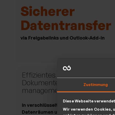
Sicherer
Datentransfer
via Freigabelinks und Outlook-Add-In
Effizientes
Rol
Dokumenten-
Ben
Zustimmung
management
Rec
Diese Webseite verwende
in verschlüsselten
für ko
Wir verwenden Cookies, u
Datenräumen und Datei-
Datenz