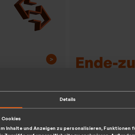
Ende-z
>
Verschl
lenbasiertes
utzer- und
Details
für die absolute Siche
htemanagement
t Cookies
ntrollierten
m Inhalte und Anzeigen zu personalisieren, Funktionen f
ugriff und volle