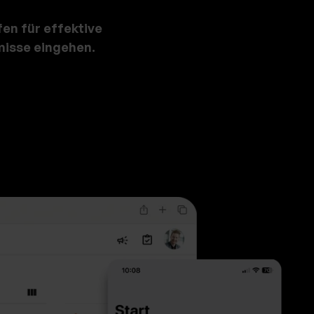
fen für effektive
isse ei
ngehen.