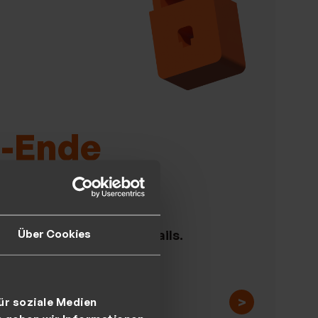
u-Ende
üsselung
Über Cookies
rheit Ihrer Daten und E-Mails.
>
ür soziale Medien